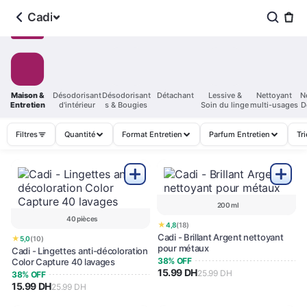
Cadi
Maison &
Désodorisant
Désodorisant
Détachant
Lessive &
Nettoyant
N
Entretien
d'intérieur
s & Bougies
Soin du linge
multi-usages
D
Filtres
Quantité
Format Entretien
Parfum Entretien
Tri
200 ml
40 pièces
★
4,8
(18)
Cadi - Brillant Argent nettoyant
★
5,0
(10)
pour métaux
Cadi - Lingettes anti-décoloration
38% OFF
Color Capture 40 lavages
15.99 DH
25.99 DH
38% OFF
15.99 DH
25.99 DH