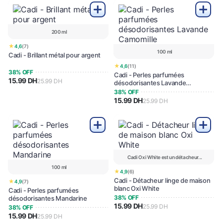
200 ml
★
4,6
(7)
100 ml
Cadi - Brillant métal pour argent
★
4,6
(11)
38% OFF
Cadi - Perles parfumées
15.99 DH
25.99 DH
désodorisantes Lavande
Camomille
38% OFF
15.99 DH
25.99 DH
Cadi Oxi White est un détacheur...
100 ml
★
4,9
(6)
Cadi - Détacheur linge de maison
★
4,9
(7)
blanc Oxi White
Cadi - Perles parfumées
38% OFF
désodorisantes Mandarine
15.99 DH
25.99 DH
38% OFF
15.99 DH
25.99 DH