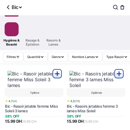
Bic
Hygiène &
Rasage &
Rasoirs &
Beauté
Épilation
Lames
Filtres
Quantité
Genre
Nombre Lames
Type Rasoir
1 pièce
2 pièces
★
★
4,7
(4)
4,5
(15)
Bic - Rasoir jetable femme Miss
Bic - Rasoirs jetables femme 3
Soleil 3 lames
lames Miss Soleil
38% OFF
38% OFF
15.99 DH
15.99 DH
25.99 DH
25.99 DH