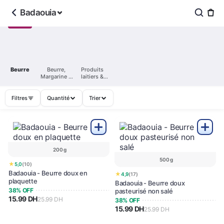
Badaouia
Beurre
Beurre,
Produits
Margarine &
laitiers &
Smen
Œufs
Filtres
Quantité
Trier
200 g
500 g
★
5,0
(10)
Badaouia - Beurre doux en
★
4,9
(17)
plaquette
Badaouia - Beurre doux
38% OFF
pasteurisé non salé
15.99 DH
25.99 DH
38% OFF
15.99 DH
25.99 DH