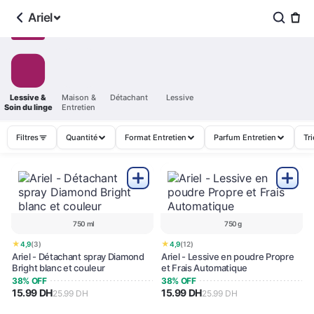
Ariel
Lessive &
Maison &
Détachant
Lessive
Soin du linge
Entretien
Filtres
Quantité
Format Entretien
Parfum Entretien
Tri
750 ml
750 g
★
★
4,9
(3)
4,9
(12)
Ariel - Détachant spray Diamond
Ariel - Lessive en poudre Propre
Bright blanc et couleur
et Frais Automatique
38% OFF
38% OFF
15.99 DH
15.99 DH
25.99 DH
25.99 DH