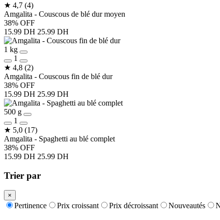
★
4,7
(4)
Amgalita - Couscous de blé dur moyen
38% OFF
15.99 DH
25.99 DH
1 kg
1
★
4,8
(2)
Amgalita - Couscous fin de blé dur
38% OFF
15.99 DH
25.99 DH
500 g
1
★
5,0
(17)
Amgalita - Spaghetti au blé complet
38% OFF
15.99 DH
25.99 DH
Trier par
×
Pertinence
Prix croissant
Prix décroissant
Nouveautés
N