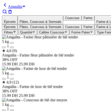
Amgalita
Couscous
Farine
Épicerie
Pâtes, Couscous & Semoule
Farine & 
Épicerie
Pâtes, Couscous & Semoule
Couscous
Farine
Farine & 
Filtres
Quantité
Calibre Couscous
Forme Pates
Type Fari
5 kg
1
★
4,6
(9)
Amgalita - Farine fleur pâtissière de blé tendre
38% OFF
15.99 DH
25.99 DH
5 kg
1
★
4,9
(12)
Amgalita - Farine de luxe de blé tendre
38% OFF
15.99 DH
25.99 DH
1 kg
1