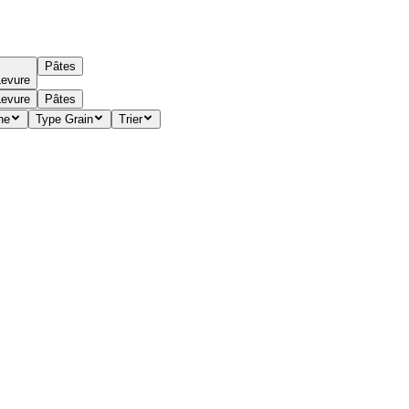
Pâtes
Levure
Levure
Pâtes
ne
Type Grain
Trier