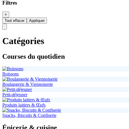
Filtres
×
Tout effacer
Appliquer
Catégories
Courses du quotidien
Boissons
Boulangerie & Viennoiserie
Petit-déjeuner
Produits laitiers & Œufs
Snacks, Biscuits & Confiserie
Épicerie & cuisine