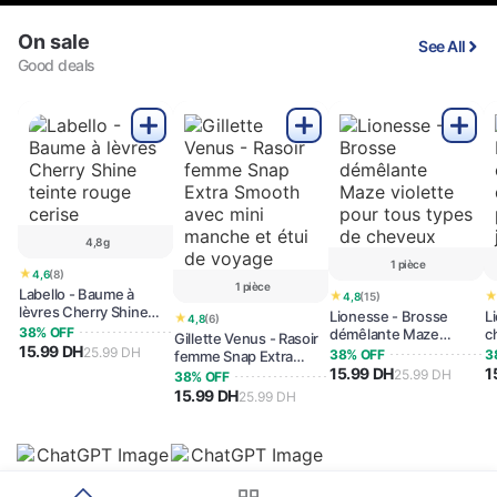
On sale
See All
Good deals
4,8 g
1 pièce
★
4,6
(8)
1 pièce
Labello - Baume à
★
4,8
(15)
lèvres Cherry Shine
Lionesse - Brosse
L
★
4,8
(6)
teinte rouge cerise
38% OFF
démêlante Maze
c
Gillette Venus - Rasoir
15.99 DH
violette pour tous
p
25.99 DH
38% OFF
3
femme Snap Extra
types de cheveux
15.99 DH
1
Smooth avec mini
25.99 DH
38% OFF
manche et étui de
15.99 DH
25.99 DH
voyage