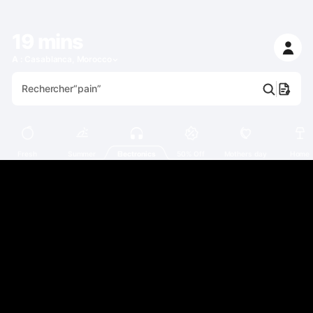
Rechercher
“pain”
19 mins
A :
Casablanca, Morocco
Fresh
Summer
Electronics
50% Off
Mothers day
Home
Rechercher
“pain”
Fresh
Summer
Electronics
50% Off
Mothers day
Home